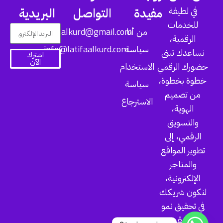
في لطيفة
مفيدة
التواصل
البريدية
للخدمات
latifaalkurd@gmail.com
من أنا
الرقمية،
info@latifaalkurd.com
سياسة
نساعدك تبني
اشترك
الآن
حضورك الرقمي
الاستخدام
خطوة بخطوة،
سياسة
من تصميم
الاسترجاع
الهوية،
والتسويق
الرقمي، إلى
تطوير المواقع
والمتاجر
الإلكترونية،
لنكون شريكك
في تحقيق نمو
حقيقي