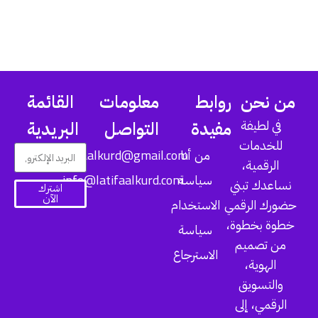
من نحن
روابط
معلومات
القائمة
في لطيفة
مفيدة
التواصل
البريدية
للخدمات
latifaalkurd@gmail.com
من أنا
الرقمية،
info@latifaalkurd.com
سياسة
نساعدك تبني
اشترك
الآن
حضورك الرقمي
الاستخدام
خطوة بخطوة،
سياسة
من تصميم
الاسترجاع
الهوية،
والتسويق
الرقمي، إلى