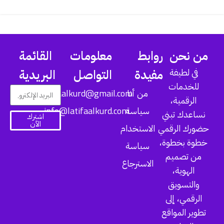
من نحن
روابط
معلومات
القائمة
في لطيفة
مفيدة
التواصل
البريدية
للخدمات
latifaalkurd@gmail.com
من أنا
الرقمية،
info@latifaalkurd.com
سياسة
نساعدك تبني
اشترك
الآن
حضورك الرقمي
الاستخدام
خطوة بخطوة،
سياسة
من تصميم
الاسترجاع
الهوية،
والتسويق
الرقمي، إلى
تطوير المواقع