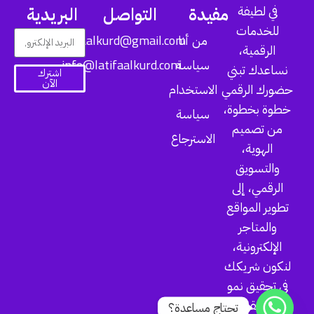
في لطيفة
مفيدة
التواصل
البريدية
للخدمات
latifaalkurd@gmail.com
من أنا
الرقمية،
info@latifaalkurd.com
سياسة
نساعدك تبني
اشترك
الآن
حضورك الرقمي
الاستخدام
خطوة بخطوة،
سياسة
من تصميم
الاسترجاع
الهوية،
والتسويق
الرقمي، إلى
تطوير المواقع
والمتاجر
الإلكترونية،
لنكون شريكك
في تحقيق نمو
حقيقي
تحتاج مساعدة؟