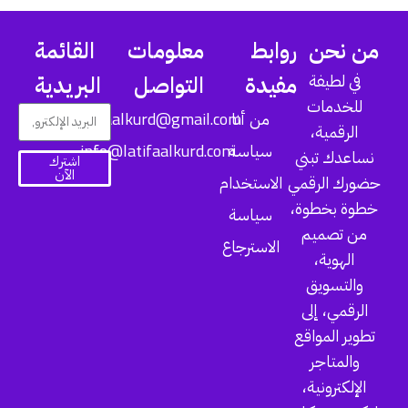
من نحن
روابط
معلومات
القائمة
في لطيفة
مفيدة
التواصل
البريدية
للخدمات
latifaalkurd@gmail.com
من أنا
الرقمية،
info@latifaalkurd.com
سياسة
نساعدك تبني
اشترك
الآن
حضورك الرقمي
الاستخدام
خطوة بخطوة،
سياسة
من تصميم
الاسترجاع
الهوية،
والتسويق
الرقمي، إلى
تطوير المواقع
والمتاجر
الإلكترونية،