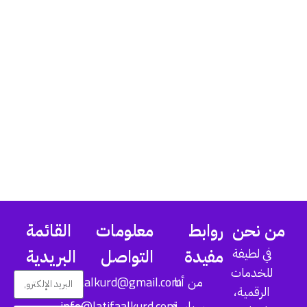
من نحن
روابط
معلومات
القائمة
في لطيفة
مفيدة
التواصل
البريدية
للخدمات
latifaalkurd@gmail.com
من أنا
الرقمية،
info@latifaalkurd.com
سياسة